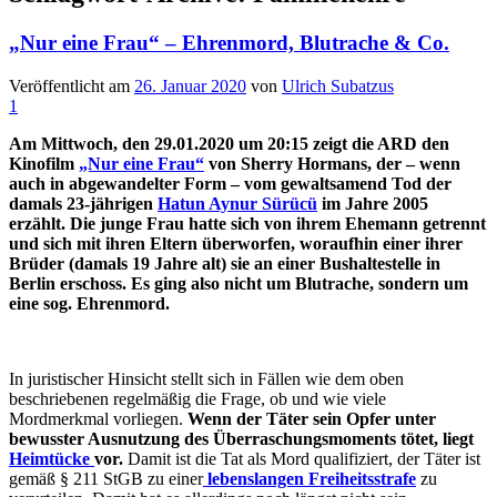
„Nur eine Frau“ – Ehrenmord, Blutrache & Co.
Veröffentlicht am
26. Januar 2020
von
Ulrich Subatzus
1
Am Mittwoch, den 29.01.2020 u
m
20:15 zeigt die ARD den
Kinofilm
„Nur eine Frau“
von Sherry Hormans, der – wenn
auch in abgewandelter Form – vom gewaltsamend Tod der
damals 23-jährigen
Hatun Aynur Sürücü
im Jahre 2005
erzählt. Die junge Frau hatte sich von ihrem Ehemann getrennt
und sich mit ihren Eltern überworfen, woraufhin einer ihrer
Brüder (damals 19 Jahre alt) sie an einer Bushaltestelle in
Berlin erschoss. Es ging also nicht um Blutrache, sondern um
eine sog. Ehrenmord.
In juristischer Hinsicht stellt sich in Fällen wie dem oben
beschriebenen regelmäßig die Frage, ob und wie viele
Mordmerkmal vorliegen.
Wenn der Täter sein Opfer unter
bewusster Ausnutzung des Überraschungsmoments tötet, liegt
Heimtücke
vor.
Damit ist die Tat als Mord qualifiziert, der Täter ist
gemäß § 211 StGB zu einer
lebenslangen Freiheitsstrafe
zu